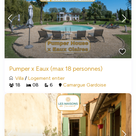
Pumper x Eaux (max 18 personnes)
Villa
/
Logement entier
18
08
6
Camargue Gardoise