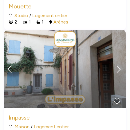
Mouette
Studio
/
Logement entier
2
1
1
Arènes
Impasse
Maison
/
Logement entier