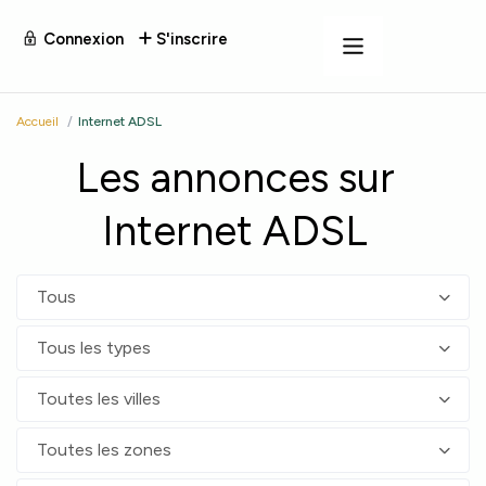
Connexion
S'inscrire
Accueil
Internet ADSL
Les annonces sur
Internet ADSL
Tous
Tous les types
Toutes les villes
Toutes les zones