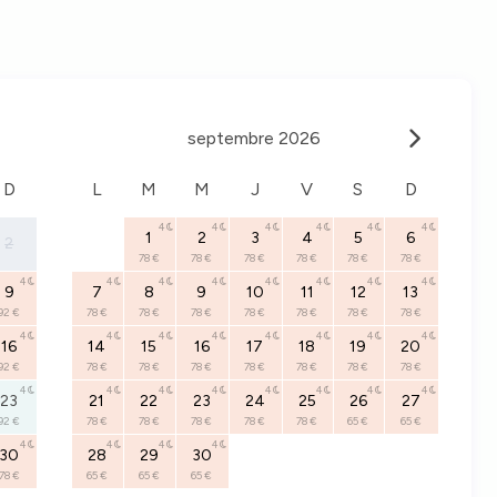
septembre 2026
D
L
M
M
J
V
S
D
4
4
4
4
4
4
1
2
3
4
5
6
2
78 €
78 €
78 €
78 €
78 €
78 €
4
4
4
4
4
4
4
4
9
7
8
9
10
11
12
13
92 €
78 €
78 €
78 €
78 €
78 €
78 €
78 €
4
4
4
4
4
4
4
4
16
14
15
16
17
18
19
20
92 €
78 €
78 €
78 €
78 €
78 €
78 €
78 €
4
4
4
4
4
4
4
4
23
21
22
23
24
25
26
27
92 €
78 €
78 €
78 €
78 €
78 €
65 €
65 €
4
4
4
4
30
28
29
30
78 €
65 €
65 €
65 €