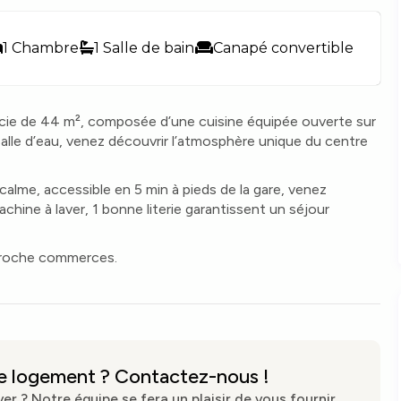
1 Chambre
1 Salle de bain
Canapé convertible
icie de 44 m², composée d’une cuisine équipée ouverte sur
salle d’eau, venez découvrir l’atmosphère unique du centre
 calme, accessible en 5 min à pieds de la gare, venez
chine à laver, 1 bonne literie garantissent un séjour
proche commerces.
ce logement ? Contactez-nous !
r ? Notre équipe se fera un plaisir de vous fournir