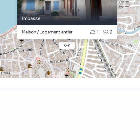
Impasse
Maison / Logement entier
1
2
0 €