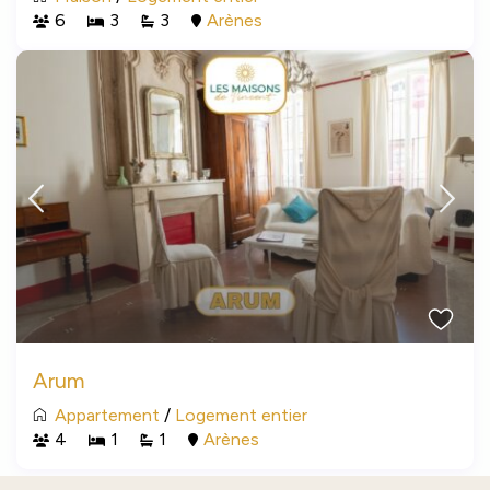
6
3
3
Arènes
Arum
Appartement
/
Logement entier
4
1
1
Arènes