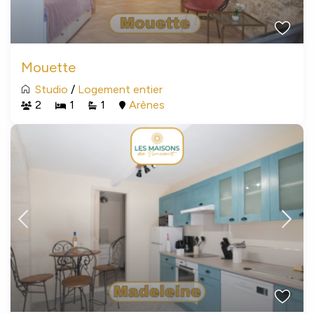
Mouette
Studio
/
Logement entier
2
1
1
Arènes