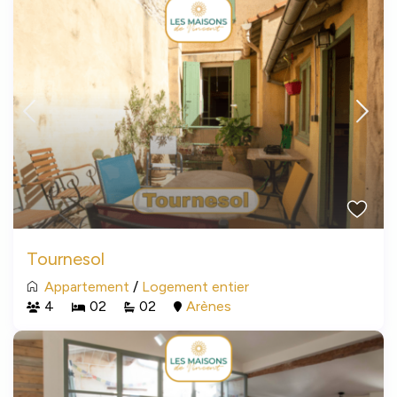
Tournesol
Appartement
/
Logement entier
4
02
02
Arènes