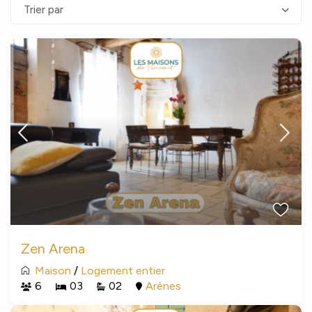
Trier par
Zen Arena
Maison
/
Logement entier
6
03
02
Arènes