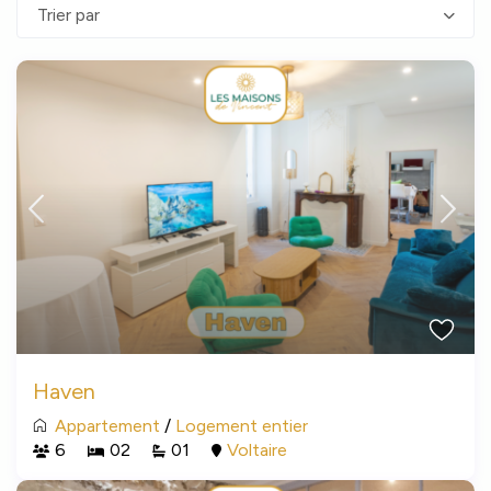
Trier par
Haven
Appartement
/
Logement entier
6
02
01
Voltaire