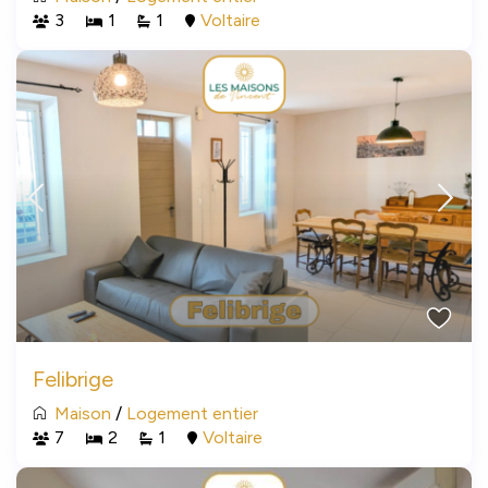
3
1
1
Voltaire
Felibrige
Maison
/
Logement entier
7
2
1
Voltaire