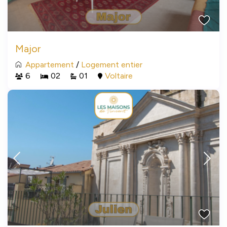
Major
Appartement
/
Logement entier
6
02
01
Voltaire