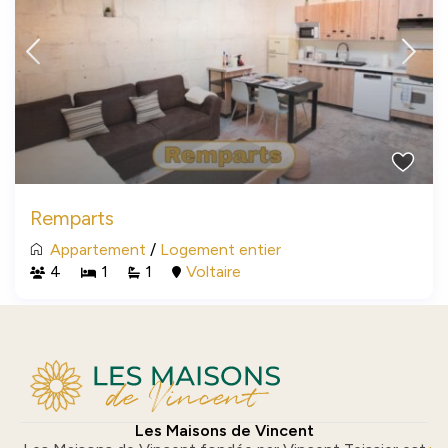
Remparts
Appartement
/
Logement entier
4
1
1
Voltaire
Les Maisons de Vincent