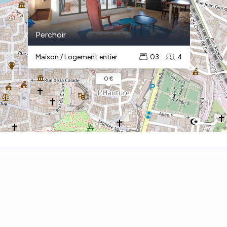
Perchoir
Maison / Logement entier
03
4
0 €