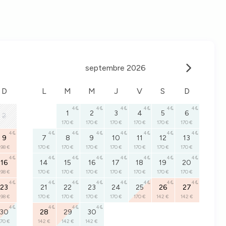
septembre 2026
D
L
M
M
J
V
S
D
4
4
4
4
4
4
1
2
3
4
5
6
2
170 €
170 €
170 €
170 €
170 €
170 €
4
4
4
4
4
4
4
4
9
7
8
9
10
11
12
13
198 €
170 €
170 €
170 €
170 €
170 €
170 €
170 €
4
4
4
4
4
4
4
4
16
14
15
16
17
18
19
20
198 €
170 €
170 €
170 €
170 €
170 €
170 €
170 €
4
4
4
4
4
4
4
4
23
21
22
23
24
25
26
27
198 €
170 €
170 €
170 €
170 €
170 €
142 €
142 €
4
4
4
4
30
28
29
30
170 €
142 €
142 €
142 €