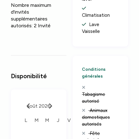
Nombre maximum
d'invités
Climatisation
supplémentaires
Lave
autorisés:
2 Invité
Vaisselle
Conditions
Disponibilité
générales
Tabagisme
autorisé
août 2026
Animaux
domestiques
L
M
M
J
V
S
D
autorisés
Fête
1
2