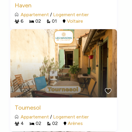
Haven
Appartement
/
Logement entier
6
02
01
Voltaire
Tournesol
Appartement
/
Logement entier
4
02
02
Arènes