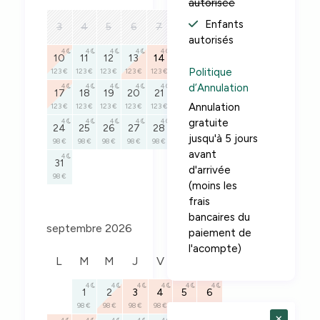
autorisée
4
9
Enfants
3
4
5
6
7
8
123 €
autorisés
4
4
4
4
4
4
4
10
11
12
13
14
15
16
Politique
123 €
123 €
123 €
123 €
123 €
123 €
123 €
d’Annulation
4
4
4
4
4
4
4
17
18
19
20
21
22
23
Annulation
123 €
123 €
123 €
123 €
123 €
123 €
123 €
gratuite
4
4
4
4
4
4
4
24
25
26
27
28
29
30
jusqu'à 5 jours
98 €
98 €
98 €
98 €
98 €
98 €
98 €
avant
4
31
d'arrivée
98 €
(moins les
frais
bancaires du
septembre 2026
paiement de
l'acompte)
L
M
M
J
V
S
D
4
4
4
4
4
4
1
2
3
4
5
6
98 €
98 €
98 €
98 €
98 €
98 €
×