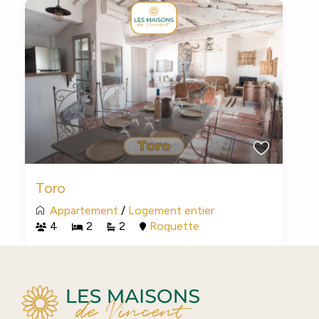
Toro
Appartement
/
Logement entier
4
2
2
Roquette