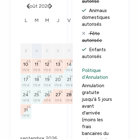
autorisé
août 2026
Animaux
domestiques
L
M
M
J
V
S
D
autorisés
Fête
1
2
autorisée
4
9
Enfants
3
4
5
6
7
8
172 €
autorisés
4
4
4
4
4
4
4
10
11
12
13
14
15
16
Politique
172 €
172 €
172 €
172 €
172 €
172 €
172 €
d’Annulation
4
4
4
4
4
4
4
17
18
19
20
21
22
23
Annulation
172 €
172 €
172 €
172 €
172 €
172 €
172 €
gratuite
4
4
4
4
4
4
4
24
25
26
27
28
29
30
jusqu'à 5 jours
137 €
137 €
137 €
137 €
137 €
137 €
137 €
avant
4
31
d'arrivée
137 €
(moins les
frais
bancaires du
septembre 2026