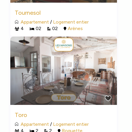
Tournesol
Appartement
/
Logement entier
4
02
02
Arènes
Toro
Appartement
/
Logement entier
4
2
2
Roquette