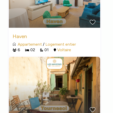
Haven
Appartement
/
Logement entier
6
02
01
Voltaire