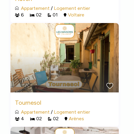
Appartement
/
Logement entier
6
02
01
Voltaire
Tournesol
Appartement
/
Logement entier
4
02
02
Arènes