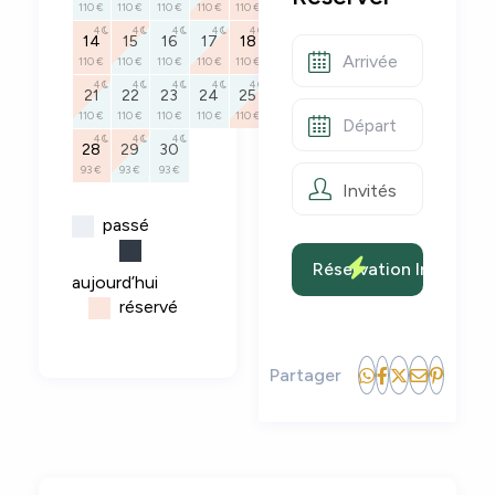
110 €
110 €
110 €
110 €
110 €
110 €
110 €
4
4
4
4
4
4
4
14
15
16
17
18
19
20
110 €
110 €
110 €
110 €
110 €
110 €
110 €
4
4
4
4
4
4
4
21
22
23
24
25
26
27
110 €
110 €
110 €
110 €
110 €
93 €
93 €
4
4
4
28
29
30
93 €
93 €
93 €
Invités
passé
aujourd’hui
réservé
Partager