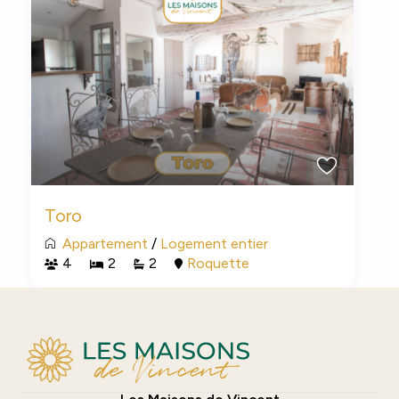
Toro
Appartement
/
Logement entier
4
2
2
Roquette