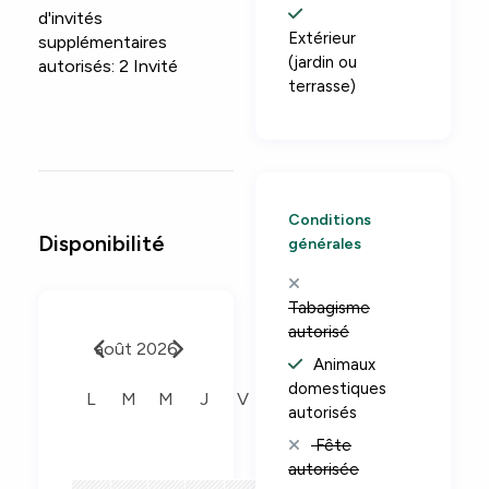
d'invités
Extérieur
supplémentaires
(jardin ou
autorisés:
2 Invité
terrasse)
Conditions
Disponibilité
générales
Tabagisme
autorisé
août 2026
Animaux
domestiques
L
M
M
J
V
S
D
autorisés
Fête
1
2
autorisée