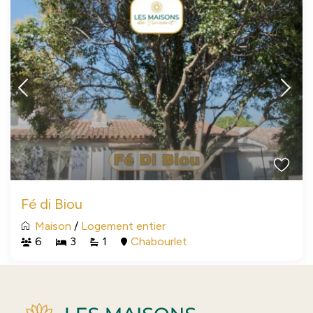
Fé di Biou
Maison
/
Logement entier
6
3
1
Chabourlet