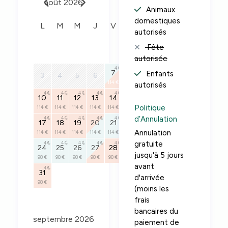
août 2026
Animaux
domestiques
L
M
M
J
V
S
D
autorisés
Fête
1
2
autorisée
4
4
4
7
8
9
Enfants
3
4
5
6
114 €
114 €
114 €
autorisés
4
4
4
4
4
4
4
10
11
12
13
14
15
16
Politique
114 €
114 €
114 €
114 €
114 €
114 €
114 €
d’Annulation
4
4
4
4
4
4
4
17
18
19
20
21
22
23
Annulation
114 €
114 €
114 €
114 €
114 €
114 €
114 €
gratuite
4
4
4
4
4
4
4
24
25
26
27
28
29
30
jusqu'à 5 jours
98 €
98 €
98 €
98 €
98 €
98 €
98 €
avant
4
31
d'arrivée
98 €
(moins les
frais
bancaires du
septembre 2026
paiement de