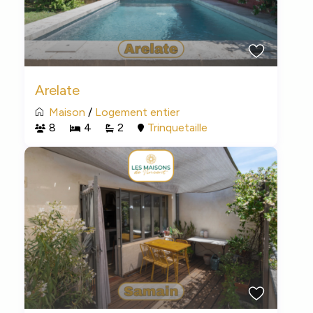
Arelate
Maison
/
Logement entier
8
4
2
Trinquetaille