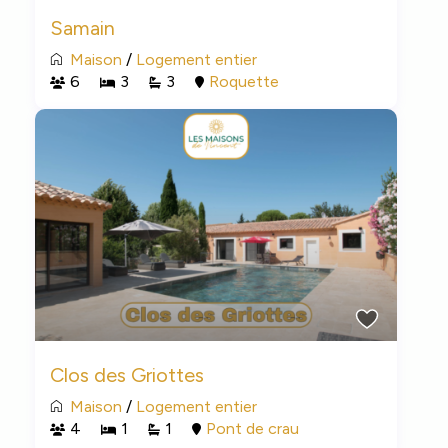
Samain
Maison
/
Logement entier
6
3
3
Roquette
Clos des Griottes
Maison
/
Logement entier
4
1
1
Pont de crau